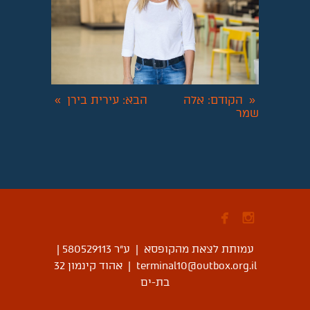
הקודם
: אלה
הבא
: עירית בירן
»
«
שמר


עמותת לצאת מהקופסא | ע"ר 580529113
|
terminal10@outbox.org.il
|
אהוד קינמון 32
בת-ים