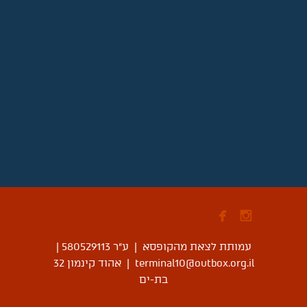


עמותת לצאת מהקופסא | ע"ר 580529113
|
terminal10@outbox.org.il
|
אהוד קינמון 32
בת-ים