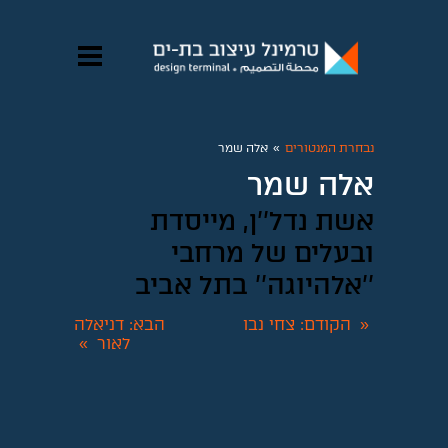
נבחרת המנטורים
»
אלה שמר
אלה שמר
אשת נדל''ן, מייסדת
ובעלים של מרחבי
''אלהיוגה'' בתל אביב
הקודם
: צחי נבו
הבא
: דניאלה
«
לאור
»