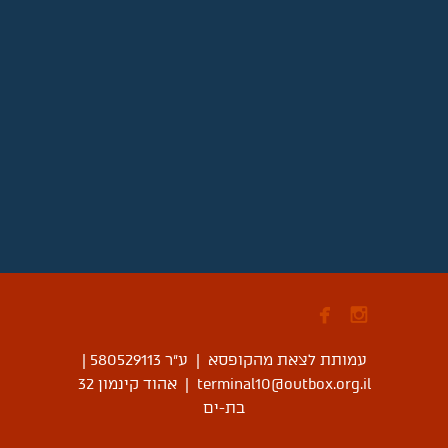


עמותת לצאת מהקופסא | ע"ר 580529113
|
terminal10@outbox.org.il
|
אהוד קינמון 32
בת-ים