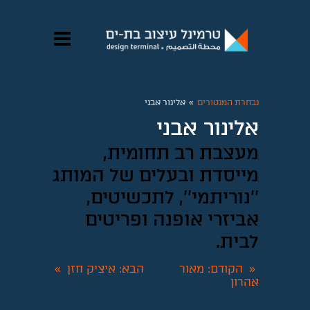
נבחרת המנטורים
»
אלינור אבני
אלינור אבני
מעצבת רב תחומית,
מייסדת ובעלים של המותג
''נוריתמי'', לתכשיטים,
אביזרי אופנה ופריטים
לבית. ​
הקודם
: מאור
הבא
: איציק חזן
»
«
אהרון