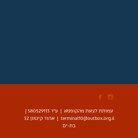


עמותת לצאת מהקופסא | ע"ר 580529113
|
terminal10@outbox.org.il
|
אהוד קינמון 32
בת-ים